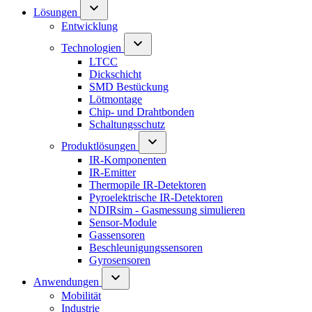
Lösungen
Entwicklung
Technologien
LTCC
Dickschicht
SMD Bestückung
Lötmontage
Chip- und Drahtbonden
Schaltungsschutz
Produktlösungen
IR-Komponenten
IR-Emitter
Thermopile IR-Detektoren
Pyroelektrische IR-Detektoren
NDIRsim - Gasmessung simulieren
Sensor-Module
Gassensoren
Beschleunigungssensoren
Gyrosensoren
Anwendungen
Mobilität
Industrie