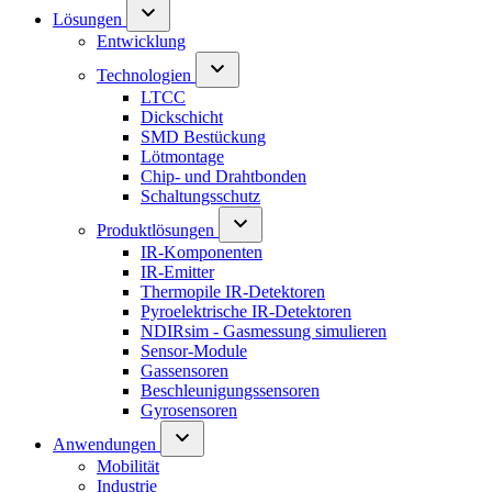
Lösungen
Entwicklung
Technologien
LTCC
Dickschicht
SMD Bestückung
Lötmontage
Chip- und Drahtbonden
Schaltungsschutz
Produktlösungen
IR-Komponenten
IR-Emitter
Thermopile IR-Detektoren
Pyroelektrische IR-Detektoren
NDIRsim - Gasmessung simulieren
Sensor-Module
Gassensoren
Beschleunigungssensoren
Gyrosensoren
Anwendungen
Mobilität
Industrie