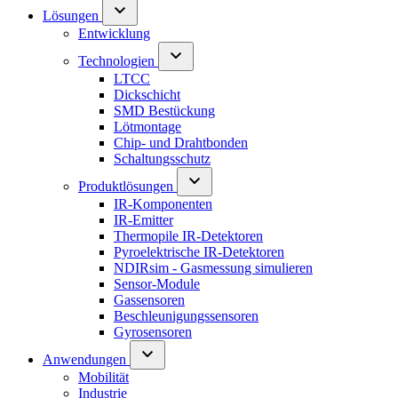
Lösungen
Entwicklung
Technologien
LTCC
Dickschicht
SMD Bestückung
Lötmontage
Chip- und Drahtbonden
Schaltungsschutz
Produktlösungen
IR-Komponenten
IR-Emitter
Thermopile IR-Detektoren
Pyroelektrische IR-Detektoren
NDIRsim - Gasmessung simulieren
Sensor-Module
Gassensoren
Beschleunigungssensoren
Gyrosensoren
Anwendungen
Mobilität
Industrie