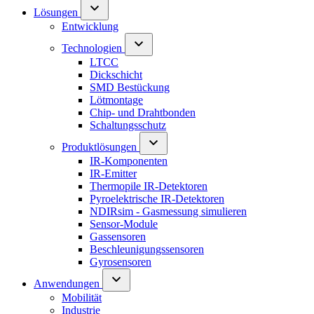
Lösungen
Entwicklung
Technologien
LTCC
Dickschicht
SMD Bestückung
Lötmontage
Chip- und Drahtbonden
Schaltungsschutz
Produktlösungen
IR-Komponenten
IR-Emitter
Thermopile IR-Detektoren
Pyroelektrische IR-Detektoren
NDIRsim - Gasmessung simulieren
Sensor-Module
Gassensoren
Beschleunigungssensoren
Gyrosensoren
Anwendungen
Mobilität
Industrie