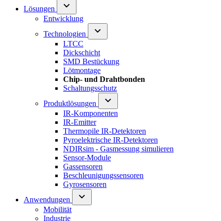
Lösungen
Entwicklung
Technologien
LTCC
Dickschicht
SMD Bestückung
Lötmontage
Chip- und Drahtbonden
Schaltungsschutz
Produktlösungen
IR-Komponenten
IR-Emitter
Thermopile IR-Detektoren
Pyroelektrische IR-Detektoren
NDIRsim - Gasmessung simulieren
Sensor-Module
Gassensoren
Beschleunigungssensoren
Gyrosensoren
Anwendungen
Mobilität
Industrie