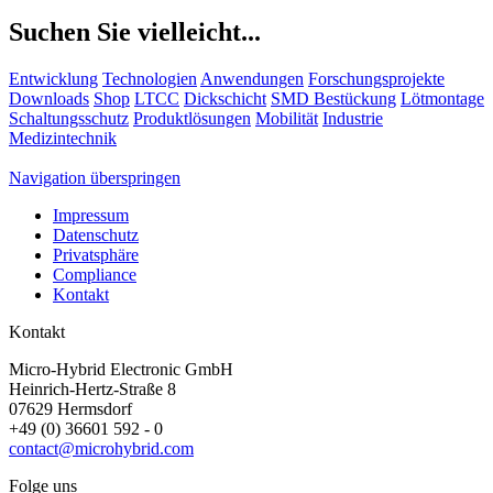
Suchen Sie vielleicht...
Entwicklung
Technologien
Anwendungen
Forschungsprojekte
Downloads
Shop
LTCC
Dickschicht
SMD Bestückung
Lötmontage
Schaltungsschutz
Produktlösungen
Mobilität
Industrie
Medizintechnik
Navigation überspringen
Impressum
Datenschutz
Privatsphäre
Compliance
Kontakt
Kontakt
Micro-Hybrid Electronic GmbH
Heinrich-Hertz-Straße 8
07629 Hermsdorf
+49 (0) 36601 592 - 0
contact@microhybrid.com
Folge uns