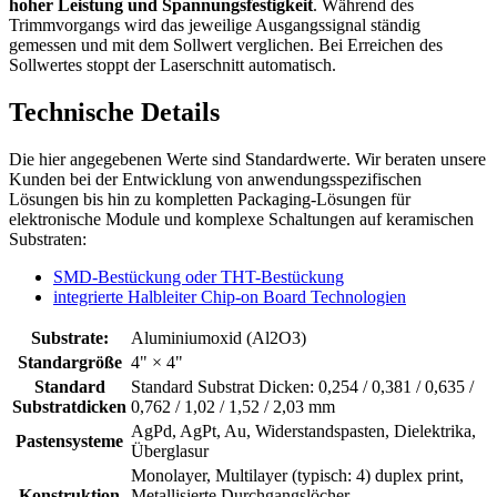
hoher Leistung und Spannungsfestigkeit
. Während des
Trimmvorgangs wird das jeweilige Ausgangssignal ständig
gemessen und mit dem Sollwert verglichen. Bei Erreichen des
Sollwertes stoppt der Laserschnitt automatisch.
Technische Details
Die hier angegebenen Werte sind Standardwerte. Wir beraten unsere
Kunden bei der Entwicklung von anwendungsspezifischen
Lösungen bis hin zu kompletten Packaging-Lösungen für
elektronische Module und komplexe Schaltungen auf keramischen
Substraten:
SMD-Bestückung oder THT-Bestückung
integrierte Halbleiter Chip-on Board Technologien
Substrate:
Aluminiumoxid (Al2O3)
Standargröße
4" × 4"
Standard
Standard Substrat Dicken: 0,254 / 0,381 / 0,635 /
Substratdicken
0,762 / 1,02 / 1,52 / 2,03 mm
AgPd, AgPt, Au, Widerstandspasten, Dielektrika,
Pastensysteme
Überglasur
Monolayer, Multilayer (typisch: 4) duplex print,
Konstruktion
Metallisierte Durchgangslöcher,