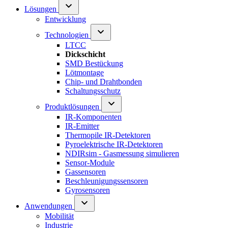
Lösungen
Entwicklung
Technologien
LTCC
Dickschicht
SMD Bestückung
Lötmontage
Chip- und Drahtbonden
Schaltungsschutz
Produktlösungen
IR-Komponenten
IR-Emitter
Thermopile IR-Detektoren
Pyroelektrische IR-Detektoren
NDIRsim - Gasmessung simulieren
Sensor-Module
Gassensoren
Beschleunigungssensoren
Gyrosensoren
Anwendungen
Mobilität
Industrie