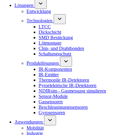
Lösungen
Entwicklung
Technologien
LTCC
Dickschicht
SMD Bestückung
Lötmontage
Chip- und Drahtbonden
Schaltungsschutz
Produktlösungen
IR-Komponenten
IR-Emitter
Thermopile IR-Detektoren
Pyroelektrische IR-Detektoren
NDIRsim - Gasmessung simulieren
Sensor-Module
Gassensoren
Beschleunigungssensoren
Gyrosensoren
Anwendungen
Mobilität
Industrie