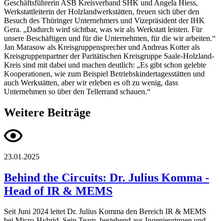
Geschäftsführerin ASB Kreisverband SHK und Angela Hiess,
Werkstattleiterin der Holzlandwerkstätten, freuen sich über den
Besuch des Thüringer Unternehmers und Vizepräsident der IHK
Gera. „Dadurch wird sichtbar, was wir als Werkstatt leisten. Für
unsere Beschäftigen und für die Unternehmen, für die wir arbeiten.“
Jan Marasow als Kreisgruppensprecher und Andreas Kotter als
Kreisgruppenpartner der Paritätischen Kreisgruppe Saale-Holzland-
Kreis sind mit dabei und machen deutlich: „Es gibt schon gelebte
Kooperationen, wie zum Beispiel Betriebskindertagesstätten und
auch Werkstätten, aber wir erleben es oft zu wenig, dass
Unternehmen so über den Tellerrand schauen.“
Weitere Beiträge
23.01.2025
Behind the Circuits: Dr. Julius Komma -
Head of IR & MEMS
Seit Juni 2024 leitet Dr. Julius Komma den Bereich IR & MEMS
bei Micro-Hybrid. Sein Team, bestehend aus Ingenieurinnen und