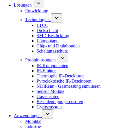
Lösungen
Entwicklung
Technologien
LTCC
Dickschicht
SMD Bestückung
Lötmontage
Chip- und Drahtbonden
Schaltungsschutz
Produktlösungen
IR-Komponenten
IR-Emitter
Thermopile IR-Detektoren
Pyroelektrische IR-Detektoren
NDIRsim - Gasmessung simulieren
Sensor-Module
Gassensoren
Beschleunigungssensoren
Gyrosensoren
Anwendungen
Mobilität
Industrie